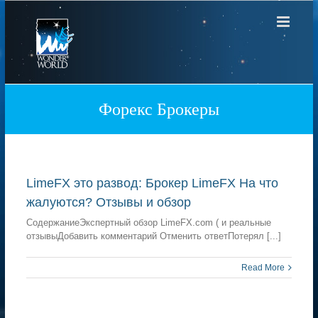
Skip
to
content
Форекс Брокеры
LimeFX это развод: Брокер LimeFX На что
жалуются? Отзывы и обзор
СодержаниеЭкспертный обзор LimeFX.com ( и реальные
отзывыДобавить комментарий Отменить ответПотерял [...]
Read More