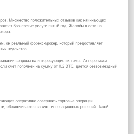
деров. Множество положительных отзывов как начинающих
тавляет брокерские услуги пятый год. Жалобы в сети на
окера.
м, он реальный форекс-брокер, который предоставляет
ных недочетов.
омпании вопросы на интересующие их темы. Из переписки
Если счет пополнен на сумму от 0.2 BTC, дается безвозмездный
оляющая оперативно совершать торговые операции.
и, обеспечивается за счет инновационных решений. Такой