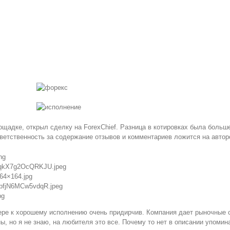
адке, открыл сделку на ForexChief. Разница в котировках была больше, х
етственность за содержание отзывов и комментариев ложится на автор
ng
wZzqkX7g2OcQRKJU.jpeg
164×164.jpg
GbpfjN6MCw5vdqR.jpeg
pg
мере к хорошему исполнению очень придирчив. Компания дает рыночные 
ы, но я не знаю, на любителя это все. Почему то нет в описании упомин