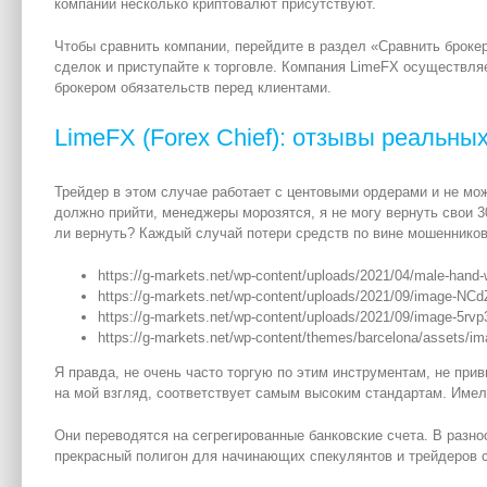
компании несколько криптовалют присутствуют.
Чтобы сравнить компании, перейдите в раздел «Сравнить броке
сделок и приступайте к торговле. Компания LimeFX осуществл
брокером обязательств перед клиентами.
LimeFX (Forex Chief): отзывы реальны
Трейдер в этом случае работает с центовыми ордерами и не мож
должно прийти, менеджеры морозятся, я не могу вернуть свои 3
ли вернуть? Каждый случай потери средств по вине мошенников 
https://g-markets.net/wp-content/uploads/2021/04/male-hand-w
https://g-markets.net/wp-content/uploads/2021/09/image-
https://g-markets.net/wp-content/uploads/2021/09/image-5r
https://g-markets.net/wp-content/themes/barcelona/assets/i
Я правда, не очень часто торгую по этим инструментам, не прив
на мой взгляд, соответствует самым высоким стандартам. Имел 
Они переводятся на сегрегированные банковские счета. В разн
прекрасный полигон для начинающих спекулянтов и трейдеров со