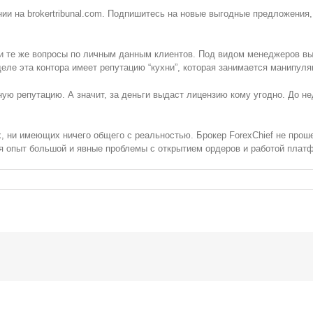
ии на brokertribunal.com. Подпишитесь на новые выгодные предложения,
н и те же вопросы по личным данным клиентов. Под видом менеджеров в
еле эта контора имеет репутацию “кухни”, которая занимается манипуля
ую репутацию. А значит, за деньги выдаст лицензию кому угодно. До не
х, ни имеющих ничего общего с реальностью. Брокер ForexChief не про
ня опыт большой и явные проблемы с открытием ордеров и работой пла