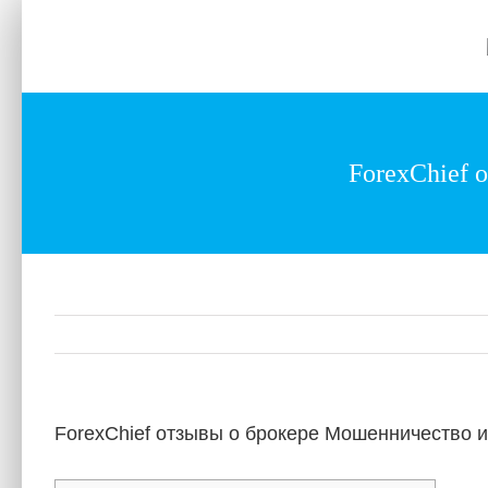
Skip
to
Home
About
Services
Gallery
content
ForexChief 
ForexChief отзывы о брокере Мошенничество и