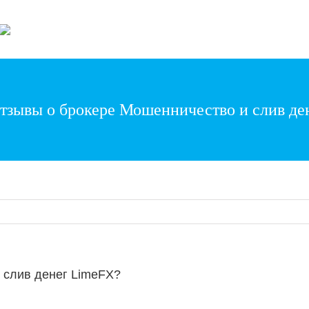
Wonder World Even
отзывы о брокере Мошенничество и слив д
 слив денег LimeFX?