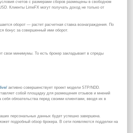
е условия счетов с размерами сборов размещены в свободном
 USD. Клиенты LimeFX могут получать доход не только от
шается оборот — растет расчетная ставка вознаграждения. По
ся бонус за совершенный ими оборот.
ает свои минимумы. То есть брокер закладывает в спреды
live/
активно совершенствует проект модели STP/NDD.
дставляет собой площадку для размещения отзывов и мнений
а себя обязательства перед своими клиентами, вводя их в
 Ваших персональных данных будет успешно завершена.
может подробный обзор брокера. В сети появляются подделки на