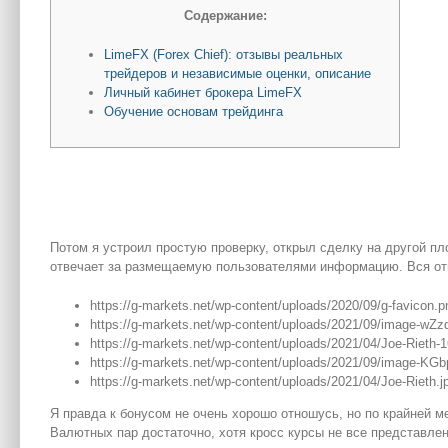
Содержание:
LimeFX (Forex Chief): отзывы реальных
трейдеров и независимые оценки, описание
Личный кабинет брокера LimeFX
Обучение основам трейдинга
Потом я устроил простую проверку, открыл сделку на другой площ
отвечает за размещаемую пользователями информацию. Вся отв
https://g-markets.net/wp-content/uploads/2020/09/g-favicon.p
https://g-markets.net/wp-content/uploads/2021/09/image-
https://g-markets.net/wp-content/uploads/2021/04/Joe-Rieth-
https://g-markets.net/wp-content/uploads/2021/09/image-K
https://g-markets.net/wp-content/uploads/2021/04/Joe-Rieth.j
Я правда к бонусом не очень хорошо отношусь, но по крайней 
Валютных пар достаточно, хотя кросс курсы не все представлен