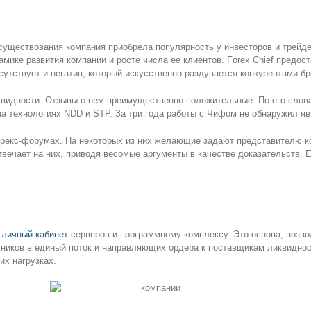
о существования компания приобрела популярность у инвесторов и трей
мике развития компании и росте числа ее клиентов. Forex Chief предос
утствует и негатив, который искусственно раздувается конкурентами бр
квидности. Отзывы о нем преимущественно положительные. По его слова
а технологиях NDD и STP. За три года работы с Чифом не обнаружил яв
рекс-форумах. На некоторых из них желающие задают представителю к
отвечает на них, приводя весомые аргументы в качестве доказательств. 
x личный кабинет
серверов и программному комплексу. Это основа, позв
ников в единый поток и направляющих ордера к поставщикам ликвидност
их нагрузках.