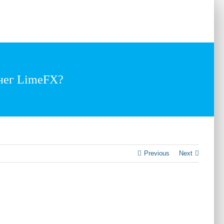
ts
Testimonials
Our Clients
Contact
енег LimeFX?
Previous
Next