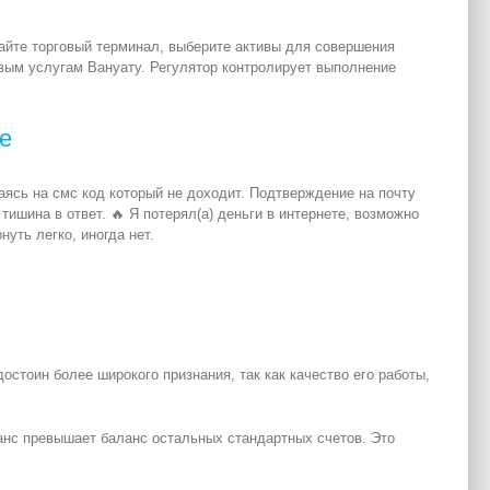
айте торговый терминал, выберите активы для совершения
вым услугам Вануату. Регулятор контролирует выполнение
ие
аясь на смс код который не доходит. Подтверждение на почту
ишина в ответ. 🔥 Я потерял(а) деньги в интернете, возможно
уть легко, иногда нет.
остоин более широкого признания, так как качество его работы,
ланс превышает баланс остальных стандартных счетов. Это