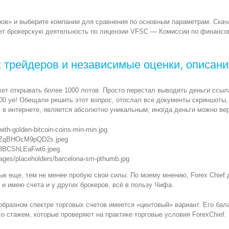
ров» и выберите компании для сравнения по основным параметрам. Скач
яет брокерскую деятельность по лицензии VFSC — Комиссии по финансо
х трейдеров и независимые оценки, описан
ет открывать более 1000 лотов. Просто перестал выводить деньги ссыл
00 ye! Обещали решить этот вопрос, отослал все документы скриншоты, т
в интернете, является абсолютно уникальным, иногда деньги можно верн
ith-golden-bitcoin-coins-min-min.jpg
NCdZqBHOcM9pQD2s.jpeg
vp3BCShLEaFwt6.jpeg
mages/placeholders/barcelona-sm-pthumb.jpg
ык еще, тем не менее пробую свои силы. По моему мнению, Forex Chief д
и имею счета и у других брокеров, всё в пользу Чифа.
ообразном спектре торговых счетов имеется «центовый» вариант. Его ба
 стажем, которые проверяют на практике торговые условия ForexChief.