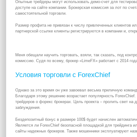
Опытные трейдеры могут использовать демо-счет для тестирова
доступе на сайте компании. Брокерская комиссия за лот по сче
самостоятельной торговли.
Размер профита не привязан к числу привлеченных клиентов ил
партнерской ссылке клиенты регистрируются в компании и, отк
Меня обещали научить торговать, взяли, так сказать, под конт
комиссию. Судя по всему, брокер «LimeFX» работает с 2014 год
Условия торговли с ForexChief
Однако за это время он уже завоевал весьма приличную коман
Благодаря этому решению возрастает популярность ForexChief.
трейдеров о форекс брокерах. Цель проекта – пролить свет на 
заблуждения.
Бездепозитный бонус в размере 100$ будет начислен автоматич
Является ли ForexChief безопасной площадкой для трейдинга и
сайты надежных брокеров. Также мошенники эксплуатируют назв