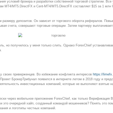
ния условий брокера и разработки собственной торговой стратегии. Вс
там MT4/МТ5.DirectFX и Cent-MT4/МТ5.DirectFX составляет $15 за 1 млн
и размеру депозитов. Он зависит от торгового оборота рефералов. Повы
рывая счета, совершают торговые операции. Затем партнеру выплачивает
роль, но получилось у меня только слить. Однако ForexChief устанавлив
а.
ду своих приверженцев. Во избежание конфликта интересов
https://limefx.
 Проект БрокерТрибунал появился в интернете летом в 2018 году и пре
деятельность инвестиционных компаний, которые не выполняют взятые н
ески через мобильное приложение ForexChief, как только Верификация
ли это очередной хайп, созданный командой мошенников? Понять это по
ания и логотипы честных компаний.