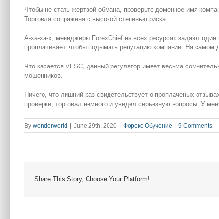
Чтобы не стать жертвой обмана, проверьте доменное имя компан
Торговля сопряжена с высокой степенью риска.
А-ха-ха-х, менеджеры ForexChief на всех ресурсах задают оди
проплачивает, чтобы подымать репутацию компании. На самом д
Что касается VFSC, данный регулятор имеет весьма сомнительн
мошенников.
Ничего, что лишний раз свидетельствует о проплаченых отзыва
проверки, торговал немного и увидел серьезную вопросы. У ме
By
wonderworld
|
June 29th, 2020
|
Форекс Обучение
|
9 Comments
Share This Story, Choose Your Platform!