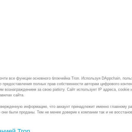
чти все функции основного блокчейна Tron. Используя DAppchain, поль
ю предоставления полных прав собственности авторам цифрового контен
 вознаграждением за свою работу. Сайт использует IP адреса, сookie 
авилах сайта.
твержденную информацию, что аккаунт принадлежит именно главному раз
го они были проданы. Тем не менее доверие к компании так и не восстан
нией Tron