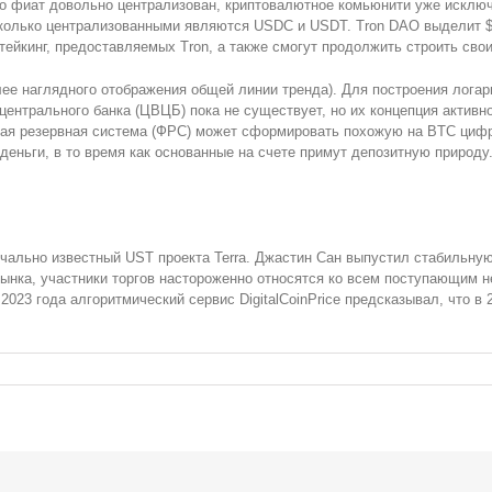
то фиат довольно централизован, криптовалютное комьюнити уже исключ
колько централизованными являются USDC и USDT. Tron DAO выделит $1
стейкинг, предоставляемых Tron, а также смогут продолжить строить св
лее наглядного отображения общей линии тренда). Для построения лога
центрального банка (ЦВЦБ) пока не существует, но их концепция актив
ная резервная система (ФРС) может сформировать похожую на BTC циф
еньги, в то время как основанные на счете примут депозитную природу
чально известный UST проекта Terra. Джастин Сан выпустил стабильную
нка, участники торгов настороженно относятся ко всем поступающим н
2023 года алгоритмический сервис DigitalCoinPrice предсказывал, что в