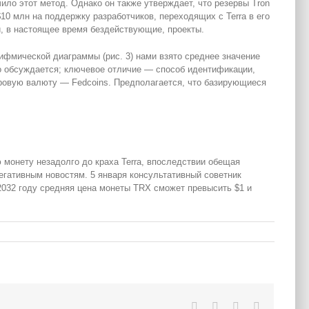
ило этот метод. Однако он также утверждает, что резервы Tron
0 млн на поддержку разработчиков, переходящих с Terra в его
ои, в настоящее время бездействующие, проекты.
рифмической диаграммы (рис. 3) нами взято среднее значение
но обсуждается; ключевое отличие — способ идентификации,
ровую валюту — Fedcoins. Предполагается, что базирующиеся
.
 монету незадолго до краха Terra, впоследствии обещая
егативным новостям. 5 января консультативный советник
 2032 году средняя цена монеты TRX сможет превысить $1 и
Facebook
Twitter
LinkedIn
Pinterest