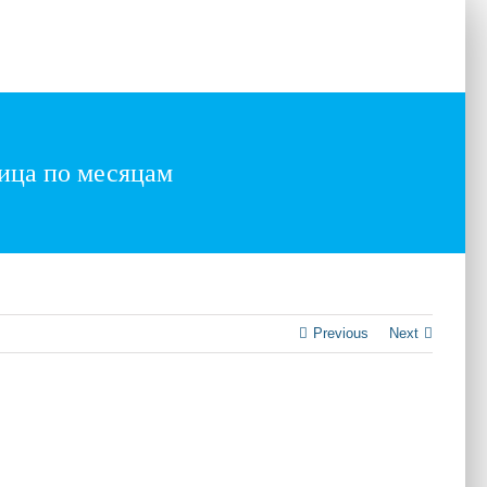
ts
Testimonials
Our Clients
Contact
ица по месяцам
Previous
Next