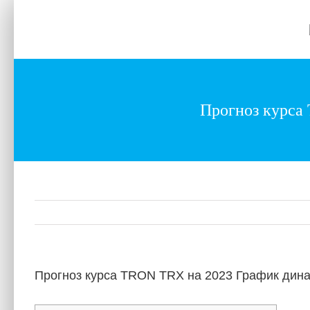
Skip
to
Home
About
Services
Gallery
content
Прогноз курса
Прогноз курса TRON TRX на 2023 График дина