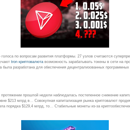
о голоса по вопросам развития платформы. 27 узлов считаются суперпре
лучают
tron криптовалюта
возможность зарабатывать токены в сети на пр
ма была разработана для обеспечения децентрализованных программных
 протяжении прошлой недели наблюдалась постепенное снижение капитал
ровне $213 млрд в… Совокупная капитализация рынка криптовалют прод
яла порядка $129,4 млрд, то… Стабильные монеты из-за криптообеспечен