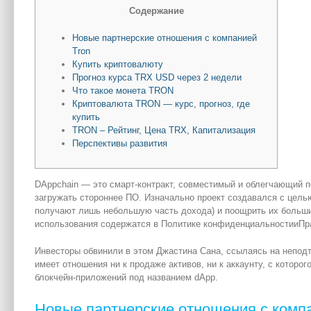
Содержание
Новые партнерские отношения с компанией
Tron
Купить криптовалюту
Прогноз курса TRX USD через 2 недели
Что такое монета TRON
Криптовалюта TRON — курс, прогноз, где
купить
TRON – Рейтинг, Цена TRX, Капитализация
Перспективы развития
DAppchain — это смарт-контракт, совместимый и облегчающий по
загружать стороннее ПО. Изначально проект создавался с цель
получают лишь небольшую часть дохода) и поощрить их большим
использования содержатся в Политике конфиденциальностииПр
Инвесторы обвинили в этом Джастина Сана, ссылаясь на непод
имеет отношения ни к продаже активов, ни к аккаунту, с которо
блокчейн-приложений под названием dApp.
Новые партнерские отношения с компа