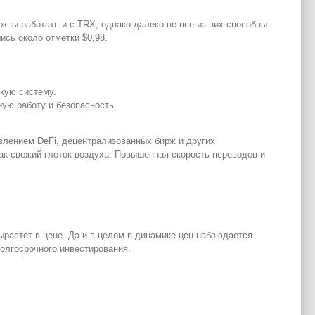
жны работать и с TRX, однако далеко не все из них способны
сь около отметки $0,98.
кую систему.
ную работу и безопасность.
явлением DeFi, децентрализованных бирж и других
ак свежий глоток воздуха. Повышенная скорость переводов и
ырастет в цене. Да и в целом в динамике цен наблюдается
долгосрочного инвестирования.