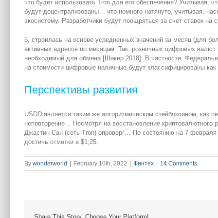
что будет использовать Tron для его обеспечения? Учитывая, ч
будут децентрализованы… что немного натянуто, учитывая, нас
экосистему. Разработчики будут поощряться за счет ставок на 
5, строилась на основе усредненных значений за месяц (для бо
активных адресов по месяцам. Так, розничных цифровых валют 
необходимый для обмена [Шакер 2018]. В частности, Федераль
на стоимости цифровые наличные будут классифицированы как д
Перспективы развития
USDD является таким же алгоритмическим стейблкоином, как пе
неповторение… Несмотря на восстановление криптовалютного ры
Джастин Сан (сеть Tron) опроверг… По состоянию на 7 февраля 
достичь отметки в $1,25.
By
wonderworld
|
February 10th, 2022
|
Финтех
|
14 Comments
Share This Story, Choose Your Platform!