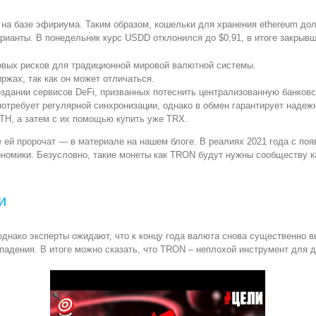
на базе эфириума. Таким образом, кошельки для хранения ethereum дол
ианты. В понедельник курс USDD отклонился до $0,91, в итоге закрывши
овых рисков для традиционной мировой валютной системы.
ржах, так как он может отличаться.
здании сервисов DeFi, призванных потеснить централизованную банковс
отребует регулярной синхронизации, однако в обмен гарантирует надеж
ETH, а затем с их помощью купить уже TRX.
ие ей пророчат — в материале на нашем блоге. В реалиях 2021 года с по
ономики. Безусловно, такие монеты как TRON будут нужны сообществу к
и
днако эксперты ожидают, что к концу года валюта снова существенно в
и падения. В итоге можно сказать, что TRON – неплохой инструмент для 