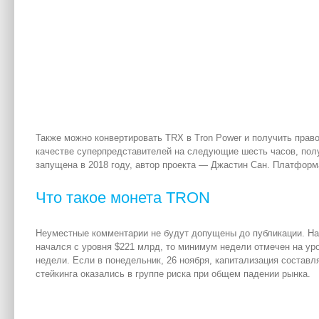
Также можно конвертировать TRX в Tron Power и получить прав
качестве суперпредставителей на следующие шесть часов, по
запущена в 2018 году, автор проекта — Джастин Сан. Платфор
Что такое монета TRON
Неуместные комментарии не будут допущены до публикации. На
начался с уровня $221 млрд, то минимум недели отмечен на у
недели. Если в понедельник, 26 ноября, капитализация составл
стейкинга оказались в группе риска при общем падении рынка.