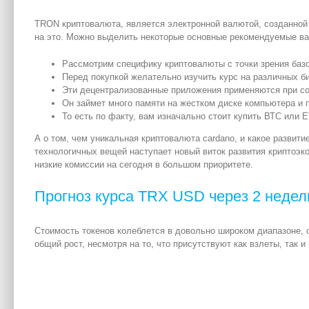
TRON криптовалюта, является электронной валютой, созданной 
на это. Можно выделить некоторые основные рекомендуемые вар
Рассмотрим специфику криптовалюты с точки зрения баз
Перед покупкой желательно изучить курс на различных би
Эти децентрализованные приложения применяются при со
Он займет много памяти на жестком диске компьютера и п
То есть по факту, вам изначально стоит купить ВТС или 
А о том, чем уникальная криптовалюта cardano, и какое развит
технологичных вещей наступает новый виток развития криптоэк
низкие комиссии на сегодня в большом приоритете.
Прогноз курса TRX USD через 2 недел
Стоимость токенов колеблется в довольно широком диапазоне, о
общий рост, несмотря на то, что присутствуют как взлеты, так 