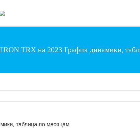
Wonder World Even
 TRON TRX на 2023 График динамики, табл
мики, таблица по месяцам