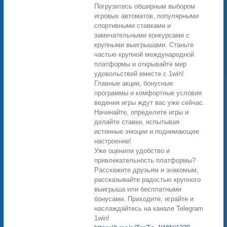
Погрузитесь обширным выбором
игровых автоматов, популярными
спортивными ставками и
замечательными конкурсами с
крупными выигрышами. Станьте
частью крупной международной
платформы и открывайте мир
удовольствий вместе с 1win!
Главные акции, бонусные
программы и комфортные условия
ведения игры ждут вас уже сейчас.
Начинайте, определите игры и
делайте ставки, испытывая
истинные эмоции и поднимающее
настроение!
Уже оценили удобство и
привлекательность платформы?
Расскажите друзьям и знакомым,
рассказывайте радостью крупного
выигрыша или бесплатными
бонусами. Приходите, играйте и
наслаждайтесь на канале Telegram
1win!