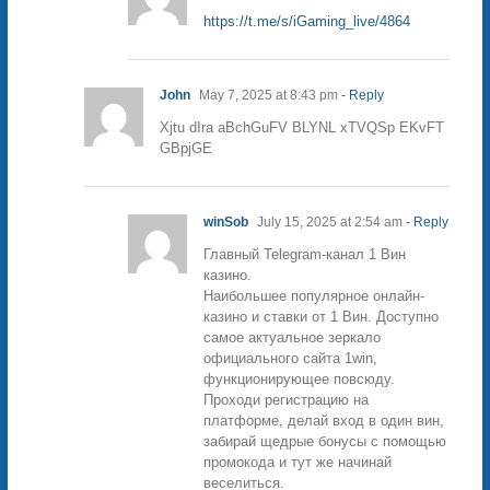
https://t.me/s/iGaming_live/4864
John
May 7, 2025 at 8:43 pm
- Reply
Xjtu dIra aBchGuFV BLYNL xTVQSp EKvFT
GBpjGE
winSob
July 15, 2025 at 2:54 am
- Reply
Главный Telegram-канал 1 Вин
казино.
Наибольшее популярное онлайн-
казино и ставки от 1 Вин. Доступно
самое актуальное зеркало
официального сайта 1win,
функционирующее повсюду.
Проходи регистрацию на
платформе, делай вход в один вин,
забирай щедрые бонусы с помощью
промокода и тут же начинай
веселиться.