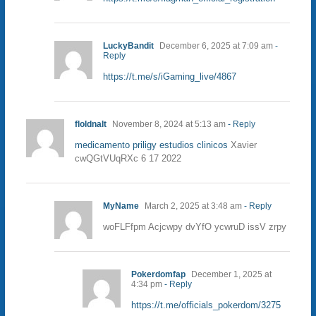
LuckyBandit
December 6, 2025 at 7:09 am
-
Reply
https://t.me/s/iGaming_live/4867
floldnalt
November 8, 2024 at 5:13 am
- Reply
medicamento priligy estudios clinicos
Xavier
cwQGtVUqRXc 6 17 2022
MyName
March 2, 2025 at 3:48 am
- Reply
woFLFfpm Acjcwpy dvYfO ycwruD issV zrpy
Pokerdomfap
December 1, 2025 at
4:34 pm
- Reply
https://t.me/officials_pokerdom/3275