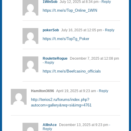
1WinSob
July 12, 2025 at 8:34 pm
- Reply
https://t.me/s/Top_Online_1WIN
pokerSob
July 16, 2025 at 12:05 pm
- Reply
https://t.me/s/TopTg_Poker
RouletteRogue
December 7, 2025 at 12:08 pm
- Reply
https://t.me/s/Beefcasino_officials
Hamilton3696
April 19, 2025 at 9:23 am
- Reply
http://terios2.ru/forums/index.php?
autocom=gallery&req=si&img=4761
AllInAce
December 13, 2025 at 9:23 pm
-
Reply