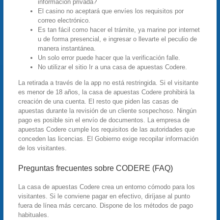
información privada?
El casino no aceptará que envíes los requisitos por
correo electrónico.
Es tan fácil como hacer el trámite, ya marine por internet
u de forma presencial, e ingresar o llevarte el peculio de
manera instantánea.
Un solo error puede hacer que la verificación falle.
No utilizar el sitio Ir a una casa de apuestas Codere.
La retirada a través de la app no está restringida. Si el visitante
es menor de 18 años, la casa de apuestas Codere prohibirá la
creación de una cuenta. El resto que piden las casas de
apuestas durante la revisión de un cliente sospechoso. Ningún
pago es posible sin el envío de documentos. La empresa de
apuestas Codere cumple los requisitos de las autoridades que
conceden las licencias. El Gobierno exige recopilar información
de los visitantes.
Preguntas frecuentes sobre CODERE (FAQ)
La casa de apuestas Codere crea un entorno cómodo para los
visitantes. Si le conviene pagar en efectivo, diríjase al punto
fuera de línea más cercano. Dispone de los métodos de pago
habituales.