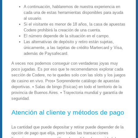
A continuación, hablaremos de nuestra experiencia en
cada una de estas herramientas disponibles para ayuda
al usuario.
Si el visitante es menor de 18 años, la casa de apuestas
Codere prohibirá la creación de una cuenta.
El número depende de la situación en el campo.
Las alternativas de depósito y retiro están sujetas,
únicamente, a las tarjetas de crédito Martercard y Visa,
además de Paysafecard.
A veces nos podemos conseguir con verdaderas joyas muy
poco jugadas. Es por eso que te recomendamos explorar cada
sección de Codere, no te quedes solo con las slots y los juegos
de casino en vivo. Pros• Sorprendente catálogo de apuestas
deportivas. • Salas de bingo (físicas) en todo el territorio de la
provincia de Buenos Aires. • Trayectoria mundial y garantía de
seguridad.
Atención al cliente y métodos de pago
La cantidad que puede depositar y retirar puede depender de la
opción de pago que elija, pero todas las transacciones