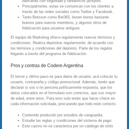
bancarias con seguridad y fantásticos jackpots.
Principalmente, estas se comunican con los clientes a
través de las redes sociales como Twitter y Facebook.
Tanto Betsson como Bet365, tienen bonos bastante
buenos para nuevos miembros, y algunos otros de
fidelización para usuarios antiguos.
El equipo de Marketing ofrece regularmente nuevos términos y
condiciones. Realiza depósitos regularmente, de acuerdo con
los términos y condiciones del depósito. Parte de los regalos
llegarán a través del programa de fidelización.
Pros y contras de Codere Argentina
El tercer y último paso es para datos de usuario, acá colocás tu
usuario, contraseña y código promocional. Además, tenés que
declarar si sos o no persona políticamente expuesta, que los
datos colocados en el formulario son correctos, que sos mayor
de edad, entre otros. Para esto solo tenés que hacer check en
cada información solicitada, procurando que todo esté correcto.
Contenido producido por estudios de vanguardia.
Estudie las reglas y condiciones del sistema de pago.
Este casino no se caracteriza por un catálogo de slots