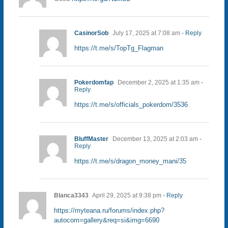
CasinorSob
July 17, 2025 at 7:08 am
- Reply
https://t.me/s/TopTg_Flagman
Pokerdomfap
December 2, 2025 at 1:35 am
-
Reply
https://t.me/s/officials_pokerdom/3536
BluffMaster
December 13, 2025 at 2:03 am
-
Reply
https://t.me/s/dragon_money_mani/35
Blanca3343
April 29, 2025 at 9:38 pm
- Reply
https://myteana.ru/forums/index.php?
autocom=gallery&req=si&img=6690