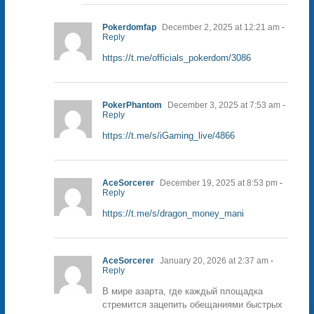
Pokerdomfap
December 2, 2025 at 12:21 am
-
Reply
https://t.me/officials_pokerdom/3086
PokerPhantom
December 3, 2025 at 7:53 am
-
Reply
https://t.me/s/iGaming_live/4866
AceSorcerer
December 19, 2025 at 8:53 pm
-
Reply
https://t.me/s/dragon_money_mani
AceSorcerer
January 20, 2026 at 2:37 am
-
Reply
В мире азарта, где каждый площадка
стремится зацепить обещаниями быстрых