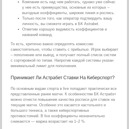
Компании есть над чем работать, однако уже сейчас
у нее есть преимущества, основные из которых –
выгодные коэффициенты, широкие линия и роспись.
Только после того, как оператор подтвердить вашу
личность, вы сможете играть в БК Astrabet.
Отметим хорошую видимость коэффициентов и
названий команд.
То есть, критично важно определять комиссию
самостоятельно, чтобы ставить с прибылью. Игрок выбирает
– пополнение или вывод, и получает полный список систем
с сортировкой по типам. Напротив каждой системы указан
минимальный лимит для пополнения.
Принимает Ли Астрабет Ставки На Киберспорт?
По основным видам спорта в live попадают практически все
представленные ранее матчи. К особенностям БК Астрабэт
можно отнести повышение качества росписи для ставок на
текущие матчи. Особенно это касается настольного и
большого тенниса, а также киберспортивных
противостояний. В live коэффициенты незначительно
снижаются — маржа возрастает на 1–2 %.