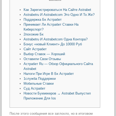
Как Зарегистрироваться На Сайте Astrabet
Astrabetru И Astrabetcom Это Одно И То Же?
Поддержка Бк Астрабет
Принимает Ли Астрабет Ставки На
Киберспорт?
2похожие Бк
Astrabetru И Astrabetcom Одна Контора?
Бонус «новый Клиент» До 10000 Руб
Сайт Астрабет
Выбор Ставок — Хороший
Оставили Свои Отзывы
Астрабет Ru — Обзор Официального Сайта
Astrabet
Налоги При Игре В Бк Астрабет
1служба Поддержки
Мобильные Ставки
Суд Астрабет
Новости Букмекеров → Astrabet Выпустил
Приложение Для Ios
После этого сообщения все заглохло, но в итоговом