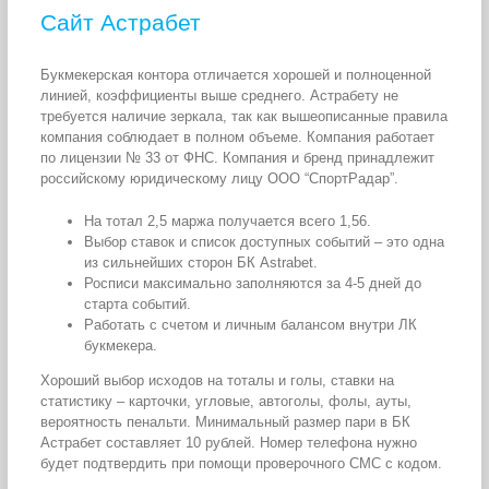
Сайт Астрабет
Букмекерская контора отличается хорошей и полноценной
линией, коэффициенты выше среднего. Астрабету не
требуется наличие зеркала, так как вышеописанные правила
компания соблюдает в полном объеме. Компания работает
по лицензии № 33 от ФНС. Компания и бренд принадлежит
российскому юридическому лицу ООО “СпортРадар”.
На тотал 2,5 маржа получается всего 1,56.
Выбор ставок и список доступных событий – это одна
из сильнейших сторон БК Astrabet.
Росписи максимально заполняются за 4-5 дней до
старта событий.
Работать с счетом и личным балансом внутри ЛК
букмекера.
Хороший выбор исходов на тоталы и голы, ставки на
статистику – карточки, угловые, автоголы, фолы, ауты,
вероятность пенальти. Минимальный размер пари в БК
Астрабет составляет 10 рублей. Номер телефона нужно
будет подтвердить при помощи проверочного СМС с кодом.