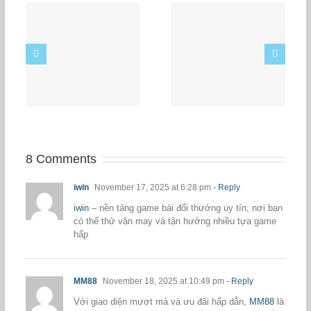
Букмекерская
Мелбет Вход В
Контора Астрабет
т:
Личный Кабинет
Обзор Букмекера
я
Официального
Astrabet Для Ставок
Сайта Melbet Ru
На Спорт, Бонусы,
сы
Официальный Сайт
8 Comments
iwin
November 17, 2025 at 6:28 pm
- Reply
iwin
– nền tảng game bài đổi thưởng uy tín, nơi bạn
có thể thử vận may và tận hưởng nhiều tựa game
hấp
MM88
November 18, 2025 at 10:49 pm
- Reply
Với giao diện mượt mà và ưu đãi hấp dẫn,
MM88
là