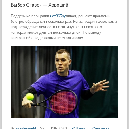
Выбор Ставок — Хороший
Поддержка площадки
бет365ру
чивая, решают проблемы
быстро, обращался несколько раз. Регистрация также, как и
подтверждение личности не затянутое, в некоторых
конторах может длится несколько дней. По выводу
выигрышей с задержками не сталкивался.
By
wonderworld
|
March 11th, 2023
|
БК Цупис
|
8 Comments