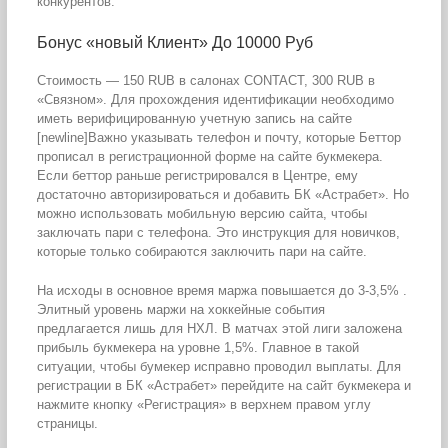
конкурентов.
Бонус «новый Клиент» До 10000 Руб
Стоимость — 150 RUB в салонах CONTACT, 300 RUB в
«Связном». Для прохождения идентификации необходимо
иметь верифицированную учетную запись на сайте
[newline]Важно указывать телефон и почту, которые Беттор
прописал в регистрационной форме на сайте букмекера.
Если беттор раньше регистрировался в Центре, ему
достаточно авторизироваться и добавить БК «Астрабет». Но
можно использовать мобильную версию сайта, чтобы
заключать пари с телефона. Это инструкция для новичков,
которые только собираются заключить пари на сайте.
На исходы в основное время маржа повышается до 3-3,5% .
Элитный уровень маржи на хоккейные события
предлагается лишь для НХЛ. В матчах этой лиги заложена
прибыль букмекера на уровне 1,5%. Главное в такой
ситуации, чтобы бумекер исправно проводил выплаты. Для
регистрации в БК «Астрабет» перейдите на сайт букмекера и
нажмите кнопку «Регистрация» в верхнем правом углу
страницы.