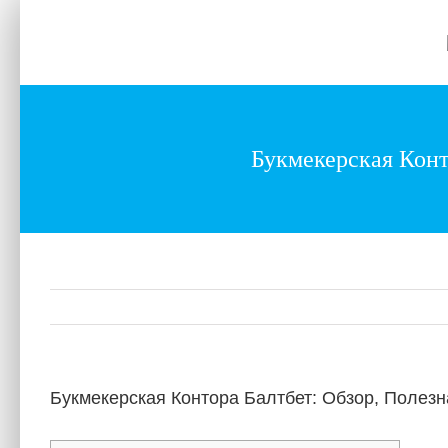
Skip
to
Home
About
Services
Gallery
content
Букмекерская Кон
Букмекерская Контора Балтбет: Обзор, Поле