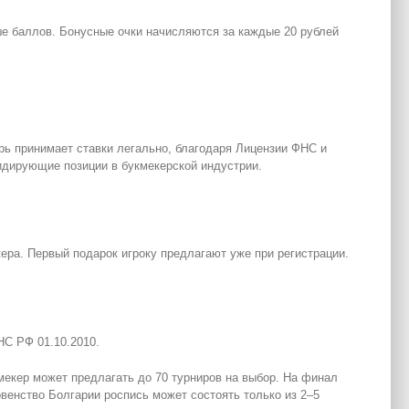
ше баллов. Бонусные очки начисляются за каждые 20 рублей
ерь принимает ставки легально, благодаря Лицензии ФНС и
лидирующие позиции в букмекерской индустрии.
ера. Первый подарок игроку предлагают уже при регистрации.
С РФ 01.10.2010.
мекер может предлагать до 70 турниров на выбор. На финал
венство Болгарии роспись может состоять только из 2–5