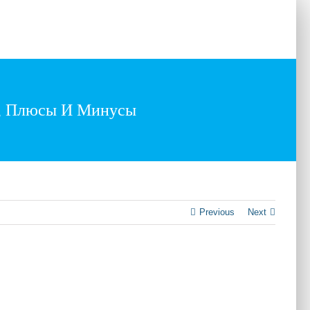
ts
Testimonials
Our Clients
Contact
я, Плюсы И Минусы
Previous
Next