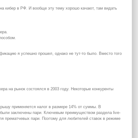
на кибер в РФ. И вообще эту тему хорошо качают, там видать
ера.
пособом.
фикацию я успешно прошел, однако не тут-то было. Вместо того
ера на рынок состоялся в 2003 году. Некоторые конкуренты
грышу применяется налог в размере 14% от суммы. В
 были заключены пари. Ключевым преимуществом раздела live-
ля прематчевых пари. Поэтому для любителей ставок в режиме