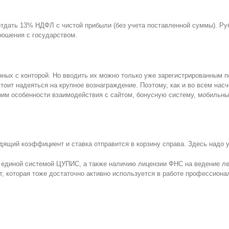
отдать 13% НДФЛ с чистой прибыли (без учета поставленной суммы). Руб
ношения с государством.
нных с конторой. Но вводить их можно только уже зарегистрированным п
е стоит надеяться на крупное вознаграждение. Поэтому, как и во всем н
рим особенности взаимодействия с сайтом, бонусную систему, мобильны
дящий коэффициент и ставка отправится в корзину справа. Здесь надо у
 единой системой ЦУПИС, а также наличию лицензии ФНС на ведение ле
т, которая тоже достаточно активно используется в работе профессион