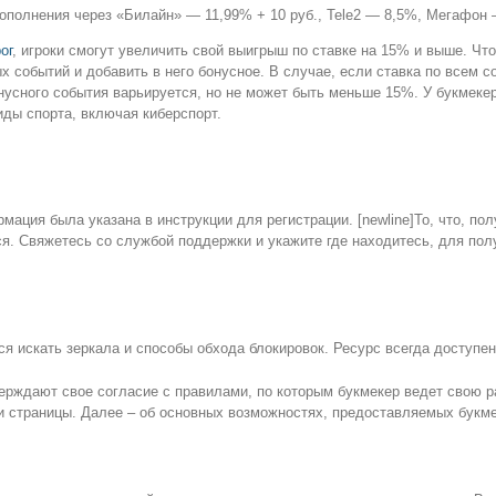
пополнения через «Билайн» — 11,99% + 10 руб., Tele2 — 8,5%, Мегафон
ог
, игроки смогут увеличить свой выигрыш по ставке на 15% и выше. Чт
ых событий и добавить в него бонусное. В случае, если ставка по всем
усного события варьируется, но не может быть меньше 15%. У букмекер
ды спорта, включая киберспорт.
ация была указана в инструкции для регистрации. [newline]То, что, пол
ся. Свяжетесь со службой поддержки и укажите где находитесь, для по
 искать зеркала и способы обхода блокировок. Ресурс всегда доступен 
верждают свое согласие с правилами, по которым букмекер ведет свою 
и страницы. Далее – об основных возможностях, предоставляемых букм