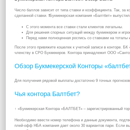
Число баллов зависит от типа ставки и коэффициента. Так, за
сделанной ставки. ❗️Букмекерская компания «Балтбет» выпусти
С этого момента все ставки стали клиентов легальны.
Для решения спорных ситуаций между букмекером и игрок
Перед нами полноценная роспись со ставками на тоталы 
После этого привяжите кошелек к учетной записи в конторе. БК
членству в СРО Букмекеров. Контора принадлежит ООО «Санторин
Обзор Букмекерской Конторы «балтбе
Для получения рядовой выплаты достаточно 9 точных прогнозов
Чья контора Балтбет?
↑ «Букмекерская Контора «БАЛТБЕТ» – зарегистрированный то
Необходимо ввести номер телефона и данные документа, подтве
плей-офф НБА компания дает около 30 вариантов пари. Если вы