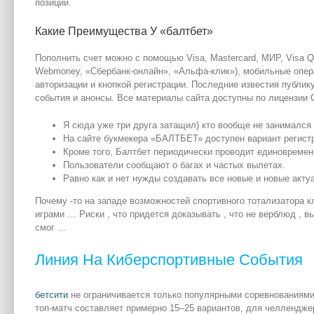
позиций.
Какие Преимущества У «балтбет»
Пополнить счет можно с помощью Visa, Mastercard, МИР, Visa Qi
Webmoney, «Сбербанк-онлайн», «Альфа-клик»), мобильные опер
авторизации и кнопкой регистрации. Последние известия публи
события и анонсы. Все материалы сайта доступны по лицензии Crea
Я сюда уже три друга затащил) кто вообще не занимался 
На сайте букмекера «БАЛТБЕТ» доступен вариант регистр
Кроме того, Балтбет периодически проводит единовремен
Пользователи сообщают о багах и частых вылетах.
Равно как и нет нужды создавать все новые и новые акту
Почему -то на западе возможностей спортивного тотализатора кл
играми … Риски , что придется доказывать , что не верблюд , в
смог …
Линия На Киберспортивные События
бетсити
не ограничивается только популярными соревнованиями
топ-матч составляет примерно 15–25 вариантов, для челленджер