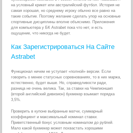
на условный крикет или австралийский футбол. История не
самая хорошая, но среднему игроку обычно все равно на
такие событие. Поэтому желание сделать упор на основные
спортивные дисциплины вполне объяснимо. Приложения
для компьютера у БК Astrabet пока что нет, и есть
ощущение, что никогда не будет.
Как Зарегистрироваться На Сайте
Astrabet
Функционал ничем не уступает «полной» версии. Если
говорить о менее статусных соревнованиях, то в них маржа,
естественно, будет выше. Но, справедливости ради,
разница не очень велика. Так, за ставки на Чемпионшип
(второй английский дивизион) букмекер взымает порядка
3,5%.
Проверить в купоне выбранные матчи, суммарный
коэффициент и максимальный номинал ставки.
Приветственный бонус условным номиналом до рублей.
Мало какой букмекер может похвастать хорошими