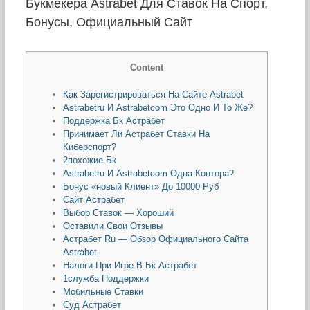
Букмекера Astrabet Для Ставок На Спорт,
Бонусы, Официальный Сайт
Content
Как Зарегистрироваться На Сайте Astrabet
Astrabetru И Astrabetcom Это Одно И То Же?
Поддержка Бк Астрабет
Принимает Ли Астрабет Ставки На
Киберспорт?
2похожие Бк
Astrabetru И Astrabetcom Одна Контора?
Бонус «новый Клиент» До 10000 Руб
Сайт Астрабет
Выбор Ставок — Хороший
Оставили Свои Отзывы
Астрабет Ru — Обзор Официального Сайта
Astrabet
Налоги При Игре В Бк Астрабет
1служба Поддержки
Мобильные Ставки
Суд Астрабет