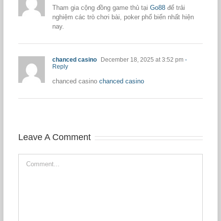
Tham gia cộng đồng game thủ tại
Go88
để trải
nghiệm các trò chơi bài, poker phổ biến nhất hiện
nay.
chanced casino
December 18, 2025 at 3:52 pm
-
Reply
chanced casino
chanced casino
Leave A Comment
Comment