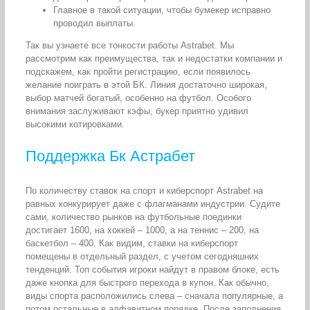
Главное в такой ситуации, чтобы бумекер исправно
проводил выплаты.
Так вы узнаете все тонкости работы Astrabet. Мы
рассмотрим как преимущества, так и недостатки компании и
подскажем, как пройти регистрацию, если появилось
желание поиграть в этой БК. Линия достаточно широкая,
выбор матчей богатый, особенно на футбол. Особого
внимания заслуживают кэфы, букер приятно удивил
высокими котировками.
Поддержка Бк Астрабет
По количеству ставок на спорт и киберспорт Astrabet на
равных конкурирует даже с флагманами индустрии. Судите
сами, количество рынков на футбольные поединки
достигает 1600, на хоккей – 1000, а на теннис – 200, на
баскетбол – 400. Как видим, ставки на киберспорт
помещены в отдельный раздел, с учетом сегодняшних
тенденций. Топ события игроки найдут в правом блоке, есть
даже кнопка для быстрого перехода в купон. Как обычно,
виды спорта расположились слева – сначала популярные, а
потом остальные в алфавитном порядке. После заполнения