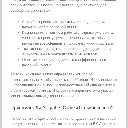
всех обязательны полей на электронную почту придет
сообщение со ссылкой.
Астрабет принимает ставки на все виды спорта,
находящиеся в основной линии.
Компании есть над чем работать, однако уже сейчас
у нее есть преимущества, основные из которых –
выгодные коэффициенты, широкие линия и роспись.
Только после того, как оператор подтвердить вашу
личность, вы сможете играть в БК Astrabet.
Отметим хорошую видимость коэффициентов и
названий команд.
То есть, критично важно определять комиссию
самостоятельно, чтобы ставить с прибылью. Игрок выбирает
– пополнение или вывод, и получает полный список систем
с сортировкой по типам. Напротив каждой системы указан
минимальный лимит для пополнения.
Принимает Ли Астрабет Ставки На Киберспорт?
По основным видам спорта в live попадают практически все
представленные ранее матчи. К особенностям БК Астрабэт