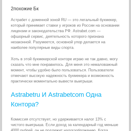
2похожие Бк
Астрабет с доменной зоной RU — это легальный букмекер,
который принимает ставки у игроков из России на основании
лицензии и законодательства РФ. Astrabet.com —
офшорный сервис, деятельность которого признана
незаконной. Разумеется, основной упор делается на
наиболее популярные виды спорта.
Хоть в этой букмекерской конторе играю не так давно, могу
сказать что мне понравилось. Для меня это немаловажный
момент, чтобы удобно было пользоваться. Пользователи
отмечают высокую надежность букмекера и возможность
практически моментально вывести выигрыши.
Astrabetru И Astrabetcom Одна
Контора?
Комиссия отсутствует, но удерживается налог 13% с
чистого выигрыша. Если доход за календарный год меньше
4000 рублей, он не подлежит налогообложению. Когда