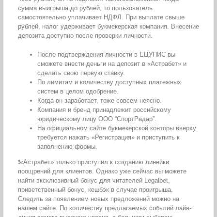
сумма выигрыша до рублей, то пользователь
самостоятельно уплачивает НДФЛ. При выплате свыше
рублей, налог удерживает букмекерская компания. Внесение
депозита доступно после проверки личности.
После подтверждения личности в ЕЦУПИС вы
сможете внести деньги на депозит в «Астрабет» и
сделать свою первую ставку.
По лимитам и количеству доступных платежных
систем в целом одобрение.
Когда он заработает, тоже совсем неясно.
Компания и бренд принадлежит российскому
юридическому лицу ООО “СпортРадар”.
На официальном сайте букмекерской конторы вверху
требуется нажать «Регистрация» и приступить к
заполнению формы.
❗️«Астрабет» только приступил к созданию линейки
поощрений для клиентов. Однако уже сейчас вы можете
найти эксклюзивный бонус для читателей Legalbet,
приветственный бонус, кешбэк в случае проигрыша.
Следить за появлением новых предложений можно на
нашем сайте. По количеству предлагаемых событий лайв-