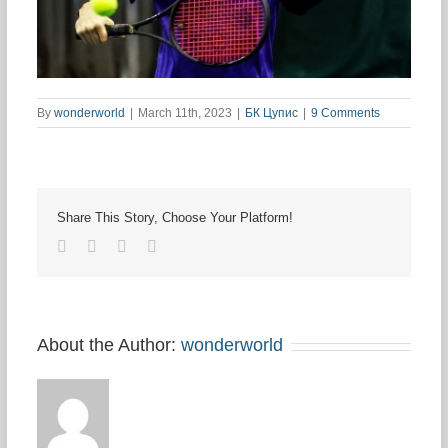
By
wonderworld
|
March 11th, 2023
|
БК Цупис
|
9 Comments
Share This Story, Choose Your Platform!
Facebook
Twitter
LinkedIn
Pinterest
About the Author:
wonderworld