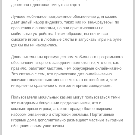
денежная / денежная минутная карта.
Лучшее мобильное программное обеспечение для казино
дает целый набор видеоигр, таких как их веб-браузеры, по
сравнению с аналогами, но они ориентированы на
мобильные устройства.Таким образом, вы почти все
сможете играть в любимые слоты и запускать игры на руле,
где бы вы ни находились.
Дополнительным преимуществом мобильного программного
обеспечения игорного заведения является то, что они, как
правило, работают быстрее, чем браузерные онлайн-казино.
Это связано с тем, что приложение для онлайн-казино
занимает значительно меньше места в сотовой сети, чем
интернет-по сравнению с тем же игорным заведением.
Пользователи мобильных казино могут пользоваться теми
же выгодными бонусными предложениями, что и
компьютерные игроки, а также гораздо более широким
набором онлайн-игр и стартовой рекламы. Портативные
игорные дома дополнительно размещают частные выгодные
обещания своим участникам.