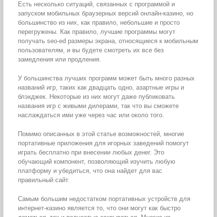
Есть несколько ситуаций, связанных с программой и
запуском мобильных браузерных версий онлайн-казино, но
большинство из них, как правило, небольшие и просто
перегружены. Как правило, лучшие программы могут
получать seo-ed размеры экрана, относящиеся к мобильным
пользователям, и вы будете смотреть их все без
замедления или продления.
У большинства лучших программ может быть много разных
названий игр, таких как двадцать одно, азартные игры и
блэкджек. Некоторые из них могут даже публиковать
названия игр с живыми дилерами, так что вы сможете
наслаждаться ими уже через час или около того.
Помимо описанных в этой статье возможностей, многие
портативные приложения для игорных заведений помогут
играть бесплатно при внесении любых денег. Это
обучающий компонент, позволяющий изучить любую
платформу и убедиться, что она найдет для вас
правильный сайт.
Самым большим недостатком портативных устройств для
интернет-казино является то, что они могут как быстро