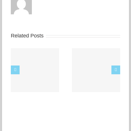
Related Posts
Código Promocional
de Codere 5
Descuento útil Julio
de 2023