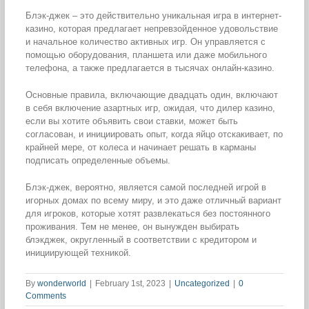
Блэк-джек – это действительно уникальная игра в интернет-
казино, которая предлагает непревзойденное удовольствие
и начальное количество активных игр. Он управляется с
помощью оборудования, планшета или даже мобильного
телефона, а также предлагается в тысячах онлайн-казино.
Основные правила, включающие двадцать один, включают
в себя включение азартных игр, ожидая, что дилер казино,
если вы хотите объявить свои ставки, может быть
согласован, и инициировать опыт, когда яйцо отскакивает, по
крайней мере, от колеса и начинает решать в карманы
подписать определенные объемы.
Блэк-джек, вероятно, является самой последней игрой в
игорных домах по всему миру, и это даже отличный вариант
для игроков, которые хотят развлекаться без постоянного
проживания. Тем не менее, он вынужден выбирать
блэкджек, округленный в соответствии с кредитором и
инициирующей техникой.
By
wonderworld
|
February 1st, 2023
|
Uncategorized
|
0
Comments