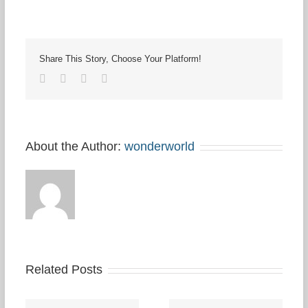
Share This Story, Choose Your Platform!
Facebook
Twitter
LinkedIn
Pinterest
About the Author:
wonderworld
Related Posts