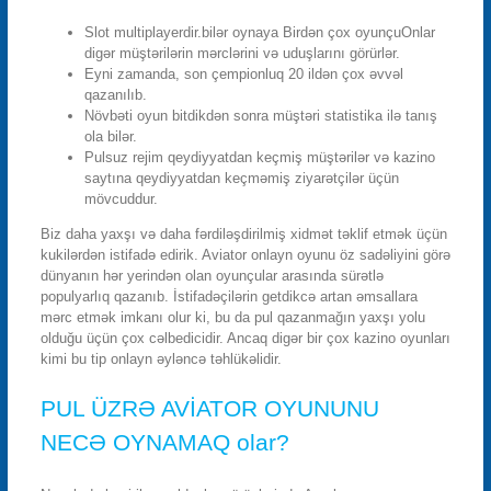
Slot multiplayerdir.bilər oynaya Birdən çox oyunçuOnlar
digər müştərilərin mərclərini və uduşlarını görürlər.
Eyni zamanda, son çempionluq 20 ildən çox əvvəl
qazanılıb.
Növbəti oyun bitdikdən sonra müştəri statistika ilə tanış
ola bilər.
Pulsuz rejim qeydiyyatdan keçmiş müştərilər və kazino
saytına qeydiyyatdan keçməmiş ziyarətçilər üçün
mövcuddur.
Biz daha yaxşı və daha fərdiləşdirilmiş xidmət təklif etmək üçün
kukilərdən istifadə edirik. Aviator onlayn oyunu öz sadəliyini görə
dünyanın hər yerindən olan oyunçular arasında sürətlə
populyarlıq qazanıb. İstifadəçilərin getdikcə artan əmsallara
mərc etmək imkanı olur ki, bu da pul qazanmağın yaxşı yolu
olduğu üçün çox cəlbedicidir. Ancaq digər bir çox kazino oyunları
kimi bu tip onlayn əyləncə təhlükəlidir.
PUL ÜZRƏ AVİATOR OYUNUNU
NECƏ OYNAMAQ olar?