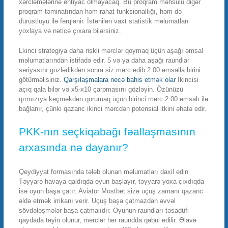
xərcləmələrinə ehtiyac olmayacaq. Bu proqram məhsulu digər
proqram təminatından həm rahat funksionallığı, həm də
dürüstlüyü ilə fərqlənir. İstənilən vaxt statistik məlumatları
yoxlaya və nəticə çıxara bilərsiniz.
Lkinci strategiya daha riskli mərclər qoymaq üçün aşağı əmsal
məlumatlarından istifadə edir. 5 və ya daha aşağı raundlar
seriyasını gözlədikdən sonra siz mərc edib 2.00 əmsalla birini
götürməlisiniz.
Qarşılaşmalara necə bahis etmək olar
İkincisi
açıq qala bilər və x5-x10 çarpmasını gözləyin. Özünüzü
qırmızıya keçməkdən qorumaq üçün birinci mərc 2.00 əmsalı ilə
bağlanır, çünki qazanc ikinci mərcdən potensial itkini əhatə edir.
PKK-nın seçkiqabağı fəallaşmasının
arxasında nə dayanır?
Qeydiyyat formasında tələb olunan məlumatları daxil edin
Təyyarə havaya qaldıqda oyun başlayır, təyyarə yoxa çıxdıqda
isə oyun başa çatır. Aviator Mostbet sizə uçuş zamanı qazanc
əldə etmək imkanı verir. Uçuş başa çatmazdan əvvəl
sövdələşmələr başa çatmalıdır. Oyunun raundları təsadüfi
qaydada təyin olunur, mərclər hər raundda qəbul edilir. Əlavə