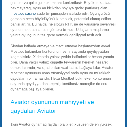
göstərir və qalib gəlmək imkanı konkretləşir. Böyük imkanlara
baxmayaraq, oyun ən kiçikdən böyüyə qədər partlayış olan
mostbet casino
sadə bir prinsipdən istifadə edir. Oyunçu özü
çarpanın necə böyüdüyünü izləməlidir, potensial olaraq edilən
bahisi artırır. Bu halda, nə slotun RTP, nə də variasiya səviyyəsi
oyunun nəticəsinə təsir göstərə bilməz. Uduşların miqdarına
yalnız oyunçunun tez qərar vermək qabiliyyəti təsir edir.
Slotdan istifadə etməyə və mərc etməyə başlamazdan əvvəl
Mostbet bukmeker kontorunun rəsmi saytında qeydiyyatdan
keçməlisiniz. Xidmətdə yalnız yetkin istifadəçilər hesab yarada
bilər. Daha yaxşı yalnız diqqətlə təyyarənin hərəkət nəzarət
etmək lazımdır, və o, istənilən vaxt bahis bağlaya bilər. Aviator
Mostbet oyununun əsas xüsusiyyəti sadə oyun və mürəkkəb
qaydaların olmamasıdır. Hətta Mostbet bukmeker kontorunun
saytında qeydiyyatdan keçmiş təcrübəsiz mərcçilər də onu
oynamağa başlaya bilərlər.
Aviator oyununun mahiyyəti və
qaydaları Aviator
1win Aviator oynamaq faydalı ola bilər, xüsusən də ən yüksək