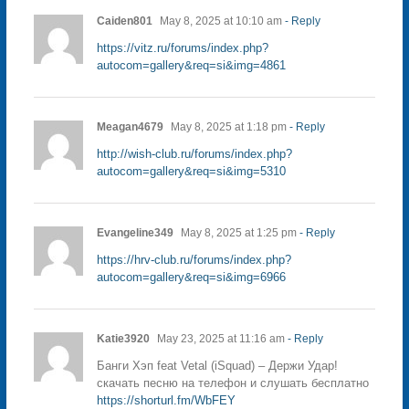
Caiden801
May 8, 2025 at 10:10 am
- Reply
https://vitz.ru/forums/index.php?
autocom=gallery&req=si&img=4861
Meagan4679
May 8, 2025 at 1:18 pm
- Reply
http://wish-club.ru/forums/index.php?
autocom=gallery&req=si&img=5310
Evangeline349
May 8, 2025 at 1:25 pm
- Reply
https://hrv-club.ru/forums/index.php?
autocom=gallery&req=si&img=6966
Katie3920
May 23, 2025 at 11:16 am
- Reply
Банги Хэп feat Vetal (iSquad) – Держи Удар!
скачать песню на телефон и слушать бесплатно
https://shorturl.fm/WbFEY