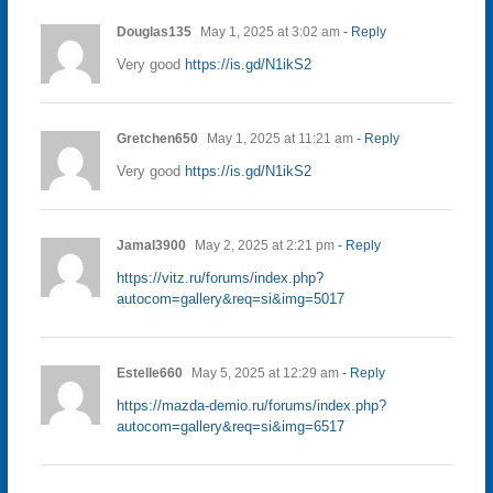
Douglas135
May 1, 2025 at 3:02 am
- Reply
Very good
https://is.gd/N1ikS2
Gretchen650
May 1, 2025 at 11:21 am
- Reply
Very good
https://is.gd/N1ikS2
Jamal3900
May 2, 2025 at 2:21 pm
- Reply
https://vitz.ru/forums/index.php?
autocom=gallery&req=si&img=5017
Estelle660
May 5, 2025 at 12:29 am
- Reply
https://mazda-demio.ru/forums/index.php?
autocom=gallery&req=si&img=6517