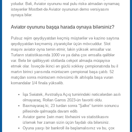
yoludur. Bəli, Aviator oyununu real pulu riskə atmadan oynamaq
istəyənlər Mostbet-də Aviator oyununun demo versiyasını
oynaya bilər.
Aviator oyununu başqa harada oynaya bilərsiniz?
Pulsuz rejim qeydiyyatdan keçmiş müştərilər və kazino saytına
qeydiyyatdan keçməmiş ziyarətçilər üçün mövcuddur. Slot
maşını aviator oyna təmin etmir, lakin yüksək əmsallar var.
Turların statistikasında 1000 və ya daha çox əmsalla qaliblər
var. Belə bir qalibiyyəti slotlarda cekpot almaqla müqayisə
etmək olar. İsveçdə ikinci ən güclü xokkey çempionatında bu il
martın birinci yarısında müntəzəm çempionat başa çatıb. 52
matçdan sonra müntəzəm mövsümü ilk altılıqda başa vuran
komandalar 1/4 finala yüksəlib.
İqa Swiatek, Avstraliya Açıq turnirindəki nəticələrdən asılı
olmayaraq, Rollan Garros 2023-ün favoriti oldu.
Baxmayaraq ki, 23 turdan sonra “Şalke” turnirin sonuncu
pilləsində qalmaqda davam edib.
Aviator game 1win mərc lövhəsini və statistikasını
izləmək hər zaman sizin üçün faydalı ola bilərsiniz.
Oyuna yaxşı bir bankroll ilə başlamalısınız və bu, çox