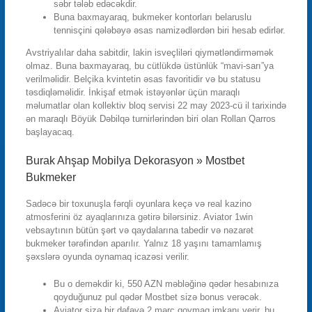
səbr tələb edəcəkdir.
Buna baxmayaraq, bukmeker kontorları belaruslu
tennisçini qələbəyə əsas namizədlərdən biri hesab edirlər.
Avstriyalılar daha sabitdir, lakin isveçliləri qiymətləndirməmək
olmaz. Buna baxmayaraq, bu cütlükdə üstünlük “mavi-sarı”ya
verilməlidir. Belçika kvintetin əsas favoritidir və bu statusu
təsdiqləməlidir. İnkişaf etmək istəyənlər üçün maraqlı
məlumatlar olan kollektiv bloq servisi 22 may 2023-cü il tarixində
ən maraqlı Böyük Dəbilqə turnirlərindən biri olan Rollan Qarros
başlayacaq.
Burak Ahşap Mobilya Dekorasyon » Mostbet
Bukmeker
Sadəcə bir toxunuşla fərqli oyunlara keçə və real kazino
atmosferini öz ayaqlarınıza gətirə bilərsiniz. Aviator 1win
vebsaytının bütün şərt və qaydalarına tabedir və nəzarət
bukmeker tərəfindən aparılır. Yalnız 18 yaşını tamamlamış
şəxslərə oyunda oynamaq icazəsi verilir.
Bu o deməkdir ki, 550 AZN məbləğinə qədər hesabınıza
qoyduğunuz pul qədər Mostbet sizə bonus verəcək.
Aviator sizə bir dəfəyə 2 mərc qoymaq imkanı verir, bu