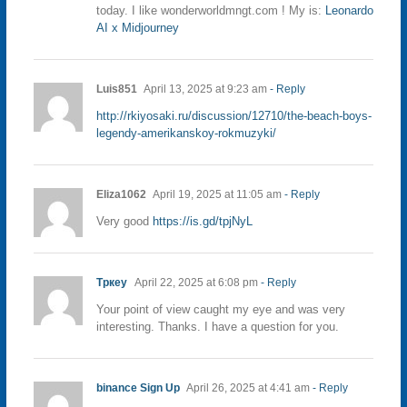
today. I like wonderworldmngt.com ! My is:
Leonardo
AI x Midjourney
Luis851
April 13, 2025 at 9:23 am
- Reply
http://rkiyosaki.ru/discussion/12710/the-beach-boys-
legendy-amerikanskoy-rokmuzyki/
Eliza1062
April 19, 2025 at 11:05 am
- Reply
Very good
https://is.gd/tpjNyL
Тркеу
April 22, 2025 at 6:08 pm
- Reply
Your point of view caught my eye and was very
interesting. Thanks. I have a question for you.
binance Sign Up
April 26, 2025 at 4:41 am
- Reply