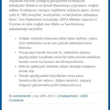
Noyabrda keçirilən yoldaşlıq görüşlərində Azərbaycan
futbolçuları Moldova və Şimali Makedoniya yığmalarını məğlub
ediblər. Azərbaycan vaxtaşırı rəqiblərinə mübarizə aparır, amma
çətin ki, Milli isveçliləri, avstriyalıları və belçikalıları qabaqlaya
bilsin. Tom Haeberlenin komandası UEFA Millətlər Liqasının 2.
Estonlar iki dəfə məğlub olan Malta və San-Marinonu
qabaqlamağı bacarıblar.
Soldakı statistika blokunda tablar bütün tariflərə, yalnız
sizin tariflərinizə və ən son yüksək ödənişlərə baxa
bilərsiniz.
Ancaq qeyd etmək lazımdır ki, salamlama bonusu
qeydiyyatdan keçdikdən sonra bir həftə ərzində etibarlıdır,
bundan sonra isə bonusu ala bilməyəcəksiniz.
Belə bir qalibiyyəti slotlarda cekpot almaqla müqayisə
etmək olar.
Hesabı qeydiyyatdan keçirdikdən sonra şəxsi
hesabınızda tam adınızı, doğum tarixinizi, yaşayış
bölgənizi göstərməklə profili doldurmalısınız.
By
wonderworld
|
July 28th, 2023
|
Uncategorized
|
4,862
Comments