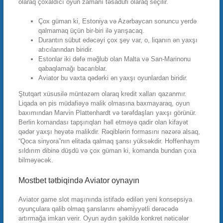
olaraq çoxaldıcı oyun zamanı təsadüfi olaraq seçilir.
Çox güman ki, Estoniya və Azərbaycan sonuncu yerdə
qalmamaq üçün bir-biri ilə yarışacaq.
Durantın sübut edəcəyi çox şey var, o, liqanın ən yaxşı
atıcılarından biridir.
Estonlar iki dəfə məğlub olan Malta və San-Marinonu
qabaqlamağı bacarıblar.
Aviator bu vaxta qədərki ən yaxşı oyunlardan biridir.
Ştutqart xüsusilə müntəzəm olaraq kredit xalları qazanmır.
Liqada ən pis müdafiəyə malik olmasına baxmayaraq, oyun
baxımından Marvin Plattenhardt və tərəfdaşları yaxşı görünür.
Berlin komandası tapşırıqları həll etməyə qadir olan kifayət
qədər yaxşı heyətə malikdir. Rəqiblərin formasını nəzərə alsaq,
“Qoca sinyora”nın elitada qalmaq şansı yüksəkdir. Hoffenhaym
sıldırım dibinə düşdü və çox güman ki, komanda bundan çıxa
bilməyəcək.
Mostbet tətbiqində Aviator oynayın
Aviator game slot maşınında istifadə edilən yeni konsepsiya
oyunçulara qalib olmaq şanslarını əhəmiyyətli dərəcədə
artırmağa imkan verir. Oyun aydın şəkildə konkret nəticələr