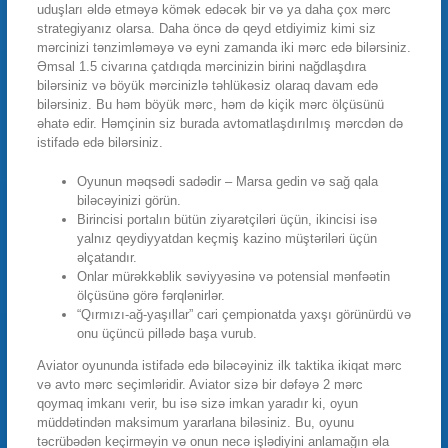
uduşları əldə etməyə kömək edəcək bir və ya daha çox mərc
strategiyanız olarsa. Daha öncə də qeyd etdiyimiz kimi siz
mərcinizi tənzimləməyə və eyni zamanda iki mərc edə bilərsiniz.
Əmsal 1.5 civarına çatdıqda mərcinizin birini nağdlaşdıra
bilərsiniz və böyük mərcinizlə təhlükəsiz olaraq davam edə
bilərsiniz. Bu həm böyük mərc, həm də kiçik mərc ölçüsünü
əhatə edir. Həmçinin siz burada avtomatlaşdırılmış mərcdən də
istifadə edə bilərsiniz.
Oyunun məqsədi sadədir – Marsa gedin və sağ qala
biləcəyinizi görün.
Birincisi portalın bütün ziyarətçiləri üçün, ikincisi isə
yalnız qeydiyyatdan keçmiş kazino müştəriləri üçün
əlçatandır.
Onlar mürəkkəblik səviyyəsinə və potensial mənfəətin
ölçüsünə görə fərqlənirlər.
“Qırmızı-ağ-yaşıllar” cari çempionatda yaxşı görünürdü və
onu üçüncü pillədə başa vurub.
Aviator oyununda istifadə edə biləcəyiniz ilk taktika ikiqat mərc
və avto mərc seçimləridir. Aviator sizə bir dəfəyə 2 mərc
qoymaq imkanı verir, bu isə sizə imkan yaradır ki, oyun
müddətindən maksimum yararlana biləsiniz. Bu, oyunu
təcrübədən keçirməyin və onun necə işlədiyini anlamağın əla