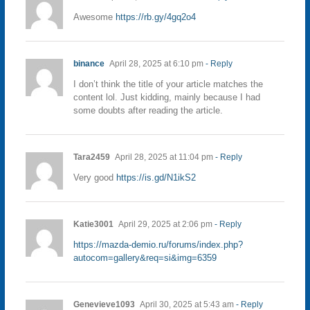
Awesome
https://rb.gy/4gq2o4
binance
April 28, 2025 at 6:10 pm
- Reply
I don’t think the title of your article matches the
content lol. Just kidding, mainly because I had
some doubts after reading the article.
Tara2459
April 28, 2025 at 11:04 pm
- Reply
Very good
https://is.gd/N1ikS2
Katie3001
April 29, 2025 at 2:06 pm
- Reply
https://mazda-demio.ru/forums/index.php?
autocom=gallery&req=si&img=6359
Genevieve1093
April 30, 2025 at 5:43 am
- Reply