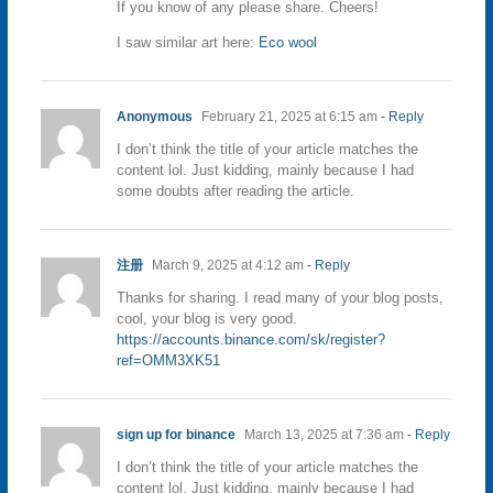
If you know of any please share. Cheers!
I saw similar art here:
Eco wool
Anonymous
February 21, 2025 at 6:15 am
- Reply
I don’t think the title of your article matches the
content lol. Just kidding, mainly because I had
some doubts after reading the article.
注册
March 9, 2025 at 4:12 am
- Reply
Thanks for sharing. I read many of your blog posts,
cool, your blog is very good.
https://accounts.binance.com/sk/register?
ref=OMM3XK51
sign up for binance
March 13, 2025 at 7:36 am
- Reply
I don’t think the title of your article matches the
content lol. Just kidding, mainly because I had