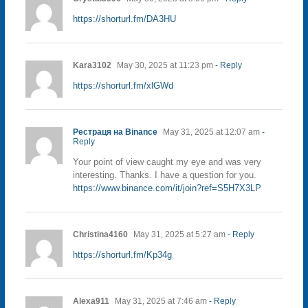
https://shorturl.fm/DA3HU
Kara3102
May 30, 2025 at 11:23 pm
- Reply
https://shorturl.fm/xlGWd
Рестраця на Binance
May 31, 2025 at 12:07 am
-
Reply
Your point of view caught my eye and was very
interesting. Thanks. I have a question for you.
https://www.binance.com/it/join?ref=S5H7X3LP
Christina4160
May 31, 2025 at 5:27 am
- Reply
https://shorturl.fm/Kp34g
Alexa911
May 31, 2025 at 7:46 am
- Reply