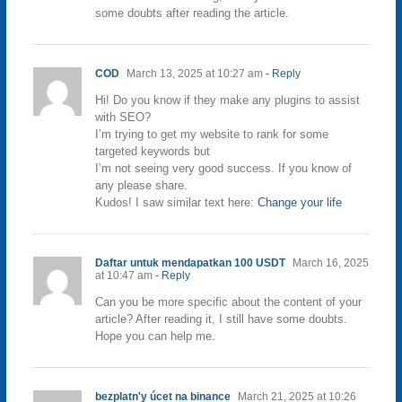
some doubts after reading the article.
COD
March 13, 2025 at 10:27 am
- Reply
Hi! Do you know if they make any plugins to assist
with SEO?
I’m trying to get my website to rank for some
targeted keywords but
I’m not seeing very good success. If you know of
any please share.
Kudos! I saw similar text here:
Change your life
Daftar untuk mendapatkan 100 USDT
March 16, 2025
at 10:47 am
- Reply
Can you be more specific about the content of your
article? After reading it, I still have some doubts.
Hope you can help me.
bezplatn'y úcet na binance
March 21, 2025 at 10:26