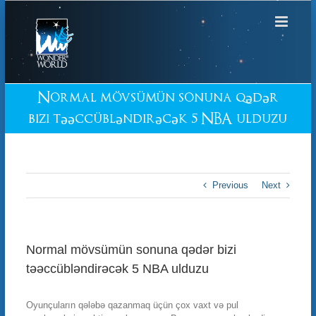
Skip
to
content
Normal mövsümün sonuna qədər
bizi təəccübləndirəcək 5 NBA ulduzu
Previous
Next
Normal mövsümün sonuna qədər bizi
təəccübləndirəcək 5 NBA ulduzu
Oyunçuların qələbə qazanmaq üçün çox vaxt və pul