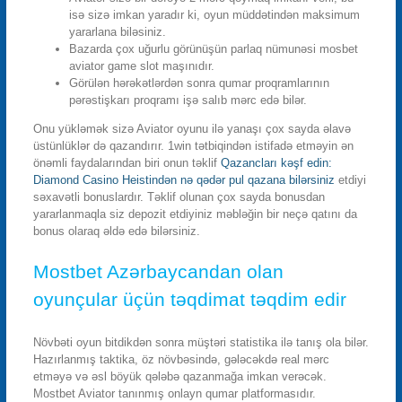
isə sizə imkan yaradır ki, oyun müddətindən maksimum
yararlana biləsiniz.
Bazarda çox uğurlu görünüşün parlaq nümunəsi mosbet
aviator game slot maşınıdır.
Görülən hərəkətlərdən sonra qumar proqramlarının
pərəstişkarı proqramı işə salıb mərc edə bilər.
Onu yükləmək sizə Aviator oyunu ilə yanaşı çox sayda əlavə
üstünlüklər də qazandırır. 1win tətbiqindən istifadə etməyin ən
önəmli faydalarından biri onun təklif
Qazancları kəşf edin:
Diamond Casino Heistindən nə qədər pul qazana bilərsiniz
etdiyi
səxavətli bonuslardır. Təklif olunan çox sayda bonusdan
yararlanmaqla siz depozit etdiyiniz məbləğin bir neçə qatını da
bonus olaraq əldə edə bilərsiniz.
Mostbet Azərbaycandan olan
oyunçular üçün təqdimat təqdim edir
Növbəti oyun bitdikdən sonra müştəri statistika ilə tanış ola bilər.
Hazırlanmış taktika, öz növbəsində, gələcəkdə real mərc
etməyə və əsl böyük qələbə qazanmağa imkan verəcək.
Mostbet Aviator tanınmış onlayn qumar platformasıdır.