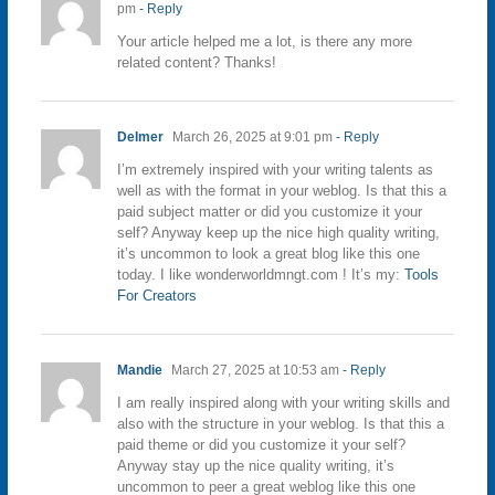
pm
- Reply
Your article helped me a lot, is there any more
related content? Thanks!
Delmer
March 26, 2025 at 9:01 pm
- Reply
I’m extremely inspired with your writing talents as
well as with the format in your weblog. Is that this a
paid subject matter or did you customize it your
self? Anyway keep up the nice high quality writing,
it’s uncommon to look a great blog like this one
today. I like wonderworldmngt.com ! It’s my:
Tools
For Creators
Mandie
March 27, 2025 at 10:53 am
- Reply
I am really inspired along with your writing skills and
also with the structure in your weblog. Is that this a
paid theme or did you customize it your self?
Anyway stay up the nice quality writing, it’s
uncommon to peer a great weblog like this one