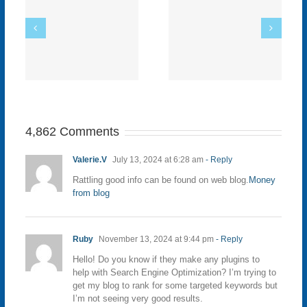
Código Promocional
de Codere 5
Descuento útil Julio
de 2023
4,862 Comments
Valerie.V
July 13, 2024 at 6:28 am
- Reply
Rattling good info can be found on web blog.
Money
from blog
Ruby
November 13, 2024 at 9:44 pm
- Reply
Hello! Do you know if they make any plugins to
help with Search Engine Optimization? I’m trying to
get my blog to rank for some targeted keywords but
I’m not seeing very good results.