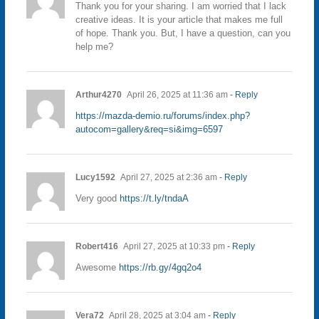
Thank you for your sharing. I am worried that I lack
creative ideas. It is your article that makes me full
of hope. Thank you. But, I have a question, can you
help me?
Arthur4270
April 26, 2025 at 11:36 am
- Reply
https://mazda-demio.ru/forums/index.php?
autocom=gallery&req=si&img=6597
Lucy1592
April 27, 2025 at 2:36 am
- Reply
Very good
https://t.ly/tndaA
Robert416
April 27, 2025 at 10:33 pm
- Reply
Awesome
https://rb.gy/4gq2o4
Vera72
April 28, 2025 at 3:04 am
- Reply