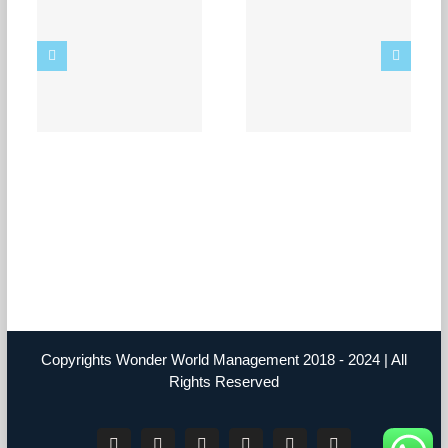
Código Promocional
de Codere 5
Descuento útil Julio
de 2023
Copyrights Wonder World Management 2018 - 2024 | All
Rights Reserved
Facebook
Instagram
YouTube
Twitter
LinkedIn
Tiktok