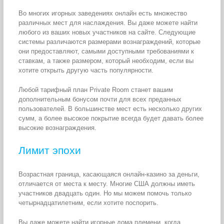
Во многих игорных заведениях онлайн есть множество
различных мест для наслаждения. Вы даже можете найти
любого из ваших новых участников на сайте. Следующие
системы различаются размерами вознаграждений, которые
они предоставляют, самыми доступными требованиями к
ставкам, а также размером, который необходим, если вы
хотите открыть другую часть популярности.
Любой тарифный план Private Room станет вашим
дополнительным бонусом почти для всех преданных
пользователей. В большинстве мест есть несколько других
сумм, а более высокое покрытие всегда будет давать более
высокие вознаграждения.
Лимит эпохи
Возрастная граница, касающаяся онлайн-казино за деньги,
отличается от места к месту. Многие США должны иметь
участников двадцать один. Но мы можем помочь только
четырнадцатилетним, если хотите поспорить.
Вы даже можете найти игорные дома племени, когда