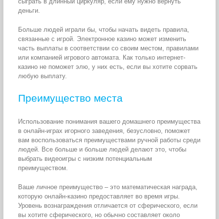
сыграть в длинный циркуляр, если ему нужно вернуть
деньги.
Больше людей играли бы, чтобы начать видеть правила,
связанные с игрой. Электронное казино может изменить
часть выплаты в соответствии со своим местом, правилами
или компанией игрового автомата. Как только интернет-
казино не поможет элю, у них есть, если вы хотите сорвать
любую выплату.
Преимущество места
Использование понимания вашего домашнего преимущества
в онлайн-играх игорного заведения, безусловно, поможет
вам воспользоваться преимуществами ручной работы среди
людей. Все больше и больше людей делают это, чтобы
выбрать видеоигры с низким потенциальным
преимуществом.
Ваше личное преимущество – это математическая награда,
которую онлайн-казино предоставляет во время игры.
Уровень вознаграждения отличается от сферического, если
вы хотите сферического, но обычно составляет около