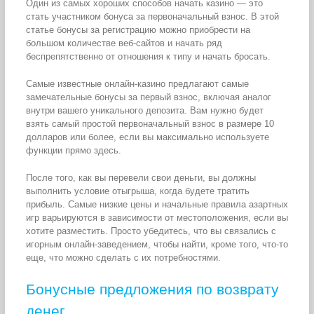
Один из самых хороших способов начать казино — это
стать участником бонуса за первоначальный взнос. В этой
статье бонусы за регистрацию можно приобрести на
большом количестве веб-сайтов и начать ряд
беспрепятственно от отношения к типу и начать бросать.
Самые известные онлайн-казино предлагают самые
замечательные бонусы за первый взнос, включая аналог
внутри вашего уникального депозита. Вам нужно будет
взять самый простой первоначальный взнос в размере 10
долларов или более, если вы максимально используете
функции прямо здесь.
После того, как вы перевели свои деньги, вы должны
выполнить условие отыгрыша, когда будете тратить
прибыль. Самые низкие цены и начальные правила азартных
игр варьируются в зависимости от местоположения, если вы
хотите разместить. Просто убедитесь, что вы связались с
игорным онлайн-заведением, чтобы найти, кроме того, что-то
еще, что можно сделать с их потребностями.
Бонусные предложения по возврату
денег