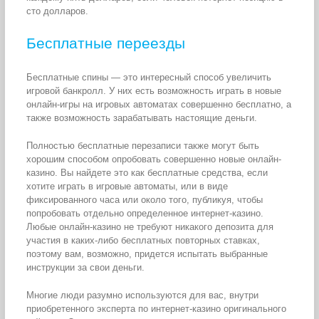
сто долларов.
Бесплатные переезды
Бесплатные спины — это интересный способ увеличить
игровой банкролл. У них есть возможность играть в новые
онлайн-игры на игровых автоматах совершенно бесплатно, а
также возможность зарабатывать настоящие деньги.
Полностью бесплатные перезаписи также могут быть
хорошим способом опробовать совершенно новые онлайн-
казино. Вы найдете это как бесплатные средства, если
хотите играть в игровые автоматы, или в виде
фиксированного часа или около того, публикуя, чтобы
попробовать отдельно определенное интернет-казино.
Любые онлайн-казино не требуют никакого депозита для
участия в каких-либо бесплатных повторных ставках,
поэтому вам, возможно, придется испытать выбранные
инструкции за свои деньги.
Многие люди разумно используются для вас, внутри
приобретенного эксперта по интернет-казино оригинального