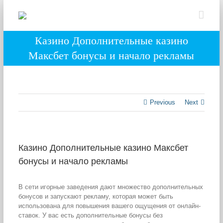
Skip
to
content
Казино Дополнительные казино
Максбет бонусы и начало рекламы
Previous
Next
Казино Дополнительные казино Максбет
бонусы и начало рекламы
В сети игорные заведения дают множество дополнительных
бонусов и запускают рекламу, которая может быть
использована для повышения вашего ощущения от онлайн-
ставок. У вас есть дополнительные бонусы без